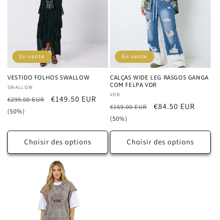
En vente
En vente
VESTIDO FOLHOS SWALLOW
CALÇAS WIDE LEG RASGOS GANGA
COM FELPA VDR
Distributeur :
SWALLOW
Distributeur :
VDR
Prix
Prix
€149.50 EUR
€299.00 EUR
Prix
Prix
€84.50 EUR
€169.00 EUR
habituel
promotionnel
(50%)
habituel
promotionnel
(50%)
Choisir des options
Choisir des options