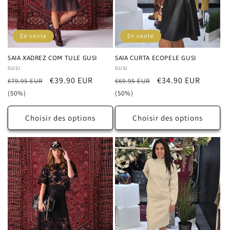
o
n
En vente
En vente
:
SAIA XADREZ COM TULE GUSI
SAIA CURTA ECOPELE GUSI
Distributeur :
GUSI
Distributeur :
GUSI
Prix
Prix
€39.90 EUR
Prix
Prix
€34.90 EUR
€79.95 EUR
€69.95 EUR
habituel
promotionnel
habituel
promotionnel
(50%)
(50%)
Choisir des options
Choisir des options