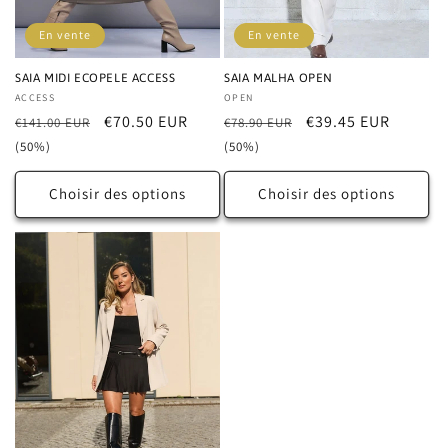
En vente
En vente
SAIA MIDI ECOPELE ACCESS
SAIA MALHA OPEN
Distributeur :
ACCESS
Distributeur :
OPEN
Prix
Prix
€70.50 EUR
Prix
Prix
€39.45 EUR
€141.00 EUR
€78.90 EUR
habituel
promotionnel
habituel
promotionnel
(50%)
(50%)
Choisir des options
Choisir des options