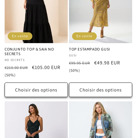
En vente
En vente
CONJUNTO TOP & SAIA NO
TOP ESTAMPADO GUSI
SECRETS
Distributeur :
GUSI
Distributeur :
NO SECRETS
Prix
Prix
€49.98 EUR
€99.95 EUR
Prix
Prix
€105.00 EUR
€210.00 EUR
habituel
promotionnel
(50%)
habituel
promotionnel
(50%)
Choisir des options
Choisir des options