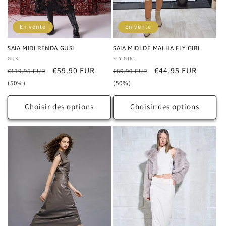
En vente
En vente
SAIA MIDI RENDA GUSI
SAIA MIDI DE MALHA FLY GIRL
Distributeur :
GUSI
Distributeur :
FLY GIRL
Prix
Prix
€59.90 EUR
Prix
Prix
€44.95 EUR
€119.95 EUR
€89.90 EUR
habituel
promotionnel
habituel
promotionnel
(50%)
(50%)
Choisir des options
Choisir des options