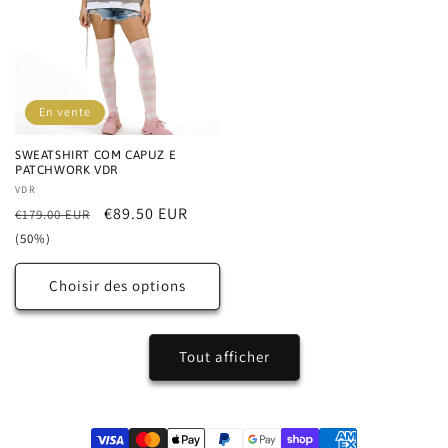
En vente
SWEATSHIRT COM CAPUZ E
PATCHWORK VDR
Distributeur :
VDR
Prix
Prix
€89.50 EUR
€179.00 EUR
habituel
promotionnel
(50%)
Choisir des options
Tout afficher