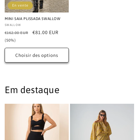
En vente
MINI SAIA PLISSADA SWALLOW
Distributeur :
SWALLOW
Prix
Prix
€81.00 EUR
€162.00 EUR
habituel
promotionnel
(50%)
Choisir des options
Em destaque