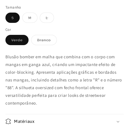
VDR
VDR
Tamanho
Variante
Variante
Variante
S
M
L
épuisée
épuisée
épuisée
ou
ou
ou
indisponible
indisponible
indisponible
Cor
Variante
Variante
Verde
Branco
épuisée
épuisée
ou
ou
indisponible
indisponible
Blusão bomber em malha que combina com o corpo com
mangas em ganga azul, criando um impactante efeito de
color-blocking. Apresenta aplicações gráficas e bordados
nas mangas, incluindo detalhes como a letra "R" e o número
"88". A silhueta oversized com fecho frontal oferece
versatilidade perfeita para criar looks de streetwear
contemporâneo.
Matériaux