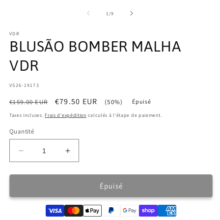
une
u
fenêtre
f
de
1
/
9
modale
m
VDR
BLUSÃO BOMBER MALHA
VDR
SKU:
VS26-19173
Prix
Prix
€79.50 EUR
€159.00 EUR
(50%)
Épuisé
habituel
promotionnel
Taxes incluses.
Frais d'expédition
calculés à l'étape de paiement.
Quantité
Réduire
Augmenter
la
la
quantité
quantité
de
de
Épuisé
BLUSÃO
BLUSÃO
BOMBER
BOMBER
MALHA
MALHA