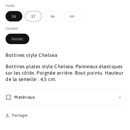
D&#39;EDEN
D&#39;EDEN
Taille
Variante
Variante
36
37
38
39
épuisée
épuisée
ou
ou
indisponible
indisponible
Couleur
Violet
Bottines style Chelsea
Bottines plates style Chelsea. Panneaux élastiques
sur les côtés. Poignée arrière. Bout pointu.
Hauteur
de la semelle : 4,5 cm.
Matériaux
Partager