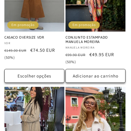
Em promoção
Em promoção
CASACO OVERSIZE VDR
CONJUNTO ESTAMPADO
MANUELA MOREIRA
Fornecedor:
VDR
Fornecedor:
MANUELA MOREIRA
Preço
Preço
€74.50 EUR
€149.00 EUR
Preço
Preço
€49.95 EUR
€99.90 EUR
normal
de
(50%)
normal
de
(50%)
saldo
saldo
Escolher opções
Adicionar ao carrinho