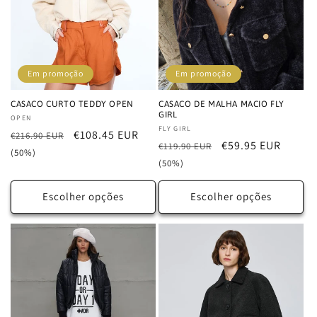
Em promoção
Em promoção
CASACO CURTO TEDDY OPEN
CASACO DE MALHA MACIO FLY
GIRL
Fornecedor:
OPEN
Fornecedor:
FLY GIRL
Preço
Preço
€108.45 EUR
€216.90 EUR
Preço
Preço
€59.95 EUR
€119.90 EUR
normal
de
(50%)
normal
de
(50%)
saldo
saldo
Escolher opções
Escolher opções