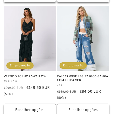
Em promoção
Em promoção
VESTIDO FOLHOS SWALLOW
CALÇAS WIDE LEG RASGOS GANGA
COM FELPA VDR
Fornecedor:
SWALLOW
Fornecedor:
VDR
Preço
Preço
€149.50 EUR
€299.00 EUR
Preço
Preço
€84.50 EUR
€169.00 EUR
normal
de
(50%)
normal
de
(50%)
saldo
saldo
Escolher opções
Escolher opções