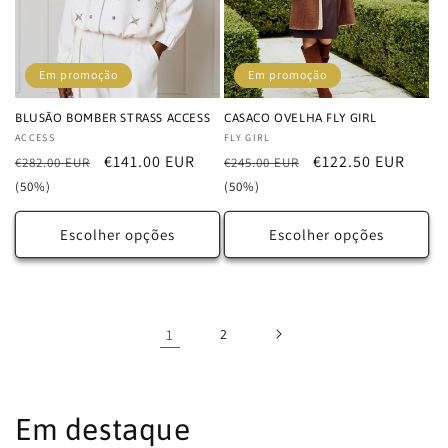
Em promoção
Em promoção
BLUSÃO BOMBER STRASS ACCESS
CASACO OVELHA FLY GIRL
Fornecedor:
ACCESS
Fornecedor:
FLY GIRL
Preço
Preço
€141.00 EUR
Preço
Preço
€122.50 EUR
€282.00 EUR
€245.00 EUR
normal
de
normal
de
(50%)
(50%)
saldo
saldo
Escolher opções
Escolher opções
1
2
Em destaque