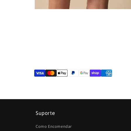
Abrir
conteúdo
multimédia
4
em
modal
Suporte
Como Encomendar