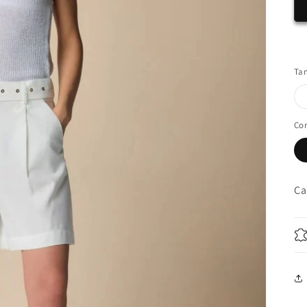
Ta
Co
Ca