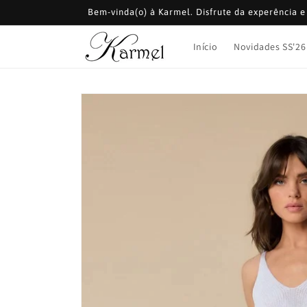
Saltar
Bem-vinda(o) à Karmel. Disfrute da experência 
para o
conteúdo
Início
Novidades SS'26
Saltar para
a
informação
do produto