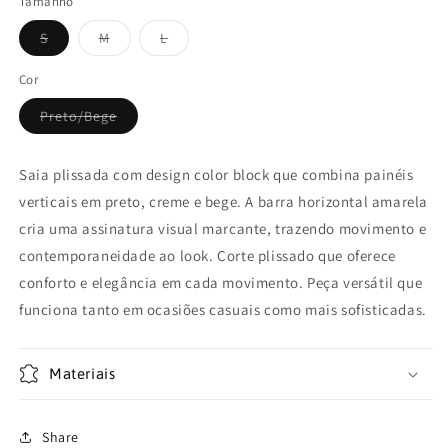
Tamanho
Variante
Variante
Variante
S
M
L
esgotada
esgotada
esgotada
ou
ou
ou
indisponível
indisponível
indisponível
Cor
Variante
Preto/Bege
esgotada
ou
indisponível
Saia plissada com design color block que combina painéis
verticais em preto, creme e bege. A barra horizontal amarela
cria uma assinatura visual marcante, trazendo movimento e
contemporaneidade ao look. Corte plissado que oferece
conforto e elegância em cada movimento. Peça versátil que
funciona tanto em ocasiões casuais como mais sofisticadas.
Materiais
Share