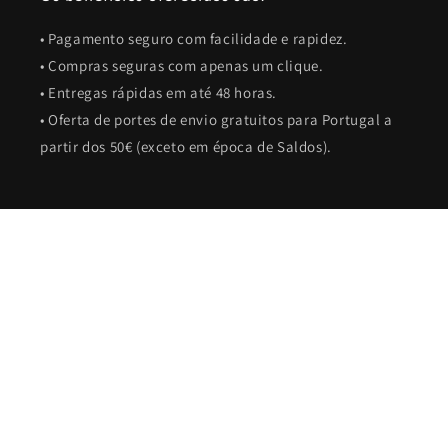
• Pagamento seguro com facilidade e rapidez.
• Compras seguras com apenas um clique.
• Entregas rápidas em até 48 horas.
• Oferta de portes de envio gratuitos para Portugal a
partir dos 50€ (exceto em época de Saldos).
Facebook
Instagram
Idioma
Português (portugal)
© 2026,
Karmel
Com tecnologia Shopify