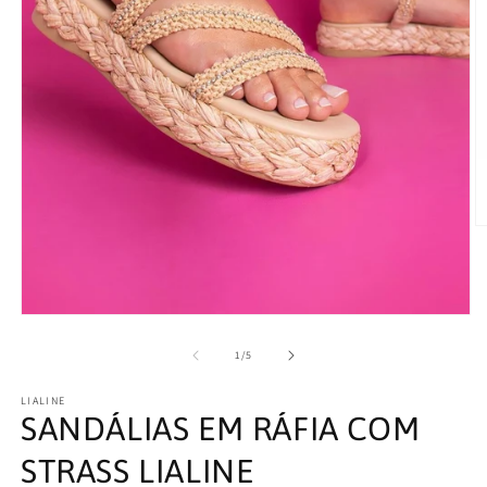
Ab
c
m
2
e
m
Abrir
conteúdo
multimédia
de
1
/
5
1
em
LIALINE
modal
SANDÁLIAS EM RÁFIA COM
STRASS LIALINE