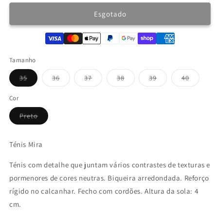
quantidade
quantidade
de
de
Esgotado
TÉNIS
TÉNIS
MIRA
MIRA
RUSSEL
RUSSEL
MATOS
MATOS
Tamanho
Variante
Variante
Variante
Variante
Variante
Variante
35
36
37
38
39
40
esgotada
esgotada
esgotada
esgotada
esgotada
esgotad
ou
ou
ou
ou
ou
ou
indisponível
indisponível
indisponível
indisponível
indisponível
indispon
Cor
Variante
Preto
esgotada
ou
indisponível
Ténis Mira
Ténis com detalhe que juntam vários contrastes de texturas e
pormenores de cores neutras. Biqueira arredondada. Reforço
rígido no calcanhar. Fecho com cordões. Altura da sola: 4
cm.