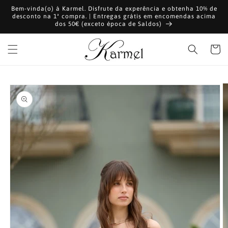
Saltar
Bem-vinda(o) à Karmel. Disfrute da experência e obtenha 10% de
para o
desconto na 1ª compra. | Entregas grátis em encomendas acima
conteúdo
dos 50€ (exceto época de Saldos)
Carrinh
Saltar para
a
informação
do produto